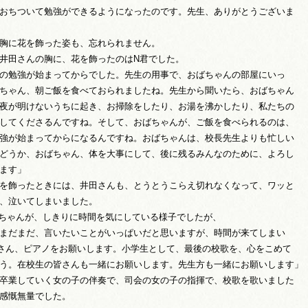
おちついて勉強ができるようになったのです。先生、ありがとうございま
胸に花を飾った姿も、忘れられません。
井田さんの胸に、花を飾ったのはN君でした。
の勉強が始まってからでした。先生の用事で、おばちゃんの部屋にいっ
ちゃん、朝ご飯を食べておられましたね。先生から聞いたら、おばちゃん
夜が明けないうちに起き、お掃除をしたり、お湯を沸かしたり、私たちの
してくださるんですね。そして、おばちゃんが、ご飯を食べられるのは、
強が始まってからになるんですね。おばちゃんは、校長先生よりも忙しい
どうか、おばちゃん、体を大事にして、後に残るみんなのために、よろし
します」
を飾ったときには、井田さんも、とうとうこらえ切れなくなって、ワッと
、泣いてしまいました。
ちゃんが、しきりに時間を気にしている様子でしたが、
まだまだ、言いたいことがいっぱいだと思いますが、時間が来てしまい
さん、ピアノをお願いします。小学生として、最後の校歌を、心をこめて
う。在校生の皆さんも一緒にお願いします。先生方も一緒にお願いします」
卒業していく女の子の伴奏で、司会の女の子の指揮で、校歌を歌いました
感慨無量でした。