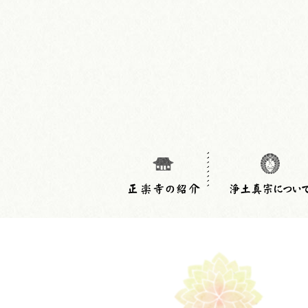
正楽寺について
概要・アクセス
行事のご案内
リンク集
浄土真宗の教章
親鸞聖人の教え
ご消息