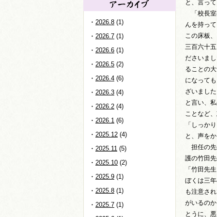
と、言って
「校長室
2026.8
(1)
んを持って
この床板、
2026.7
(1)
三百六十五
2026.6
(1)
ださいまし
2026.5
(2)
ることの大
2026.4
(6)
になっても
ざいました
2026.3
(4)
と言い、私
2026.2
(4)
ことなど、
2026.1
(6)
「しっかり
2025.12
(4)
と、声をか
担任の先
2025.11
(5)
護の竹田先
2025.10
(2)
「竹田先生
2025.9
(1)
ぼくは三年
2025.8
(1)
も注意され
がいるのか
2025.7
(1)
とうに、悪