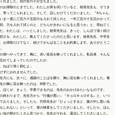
くれました。別の女の子が立ちました。
のお掃除のときでした。わたしが床を拭いていると、校長先生も、ぞうき
、寄ってこられました。そして、話しかけてくださいました。『Aちゃん、
いま一度に三百六十五回力を入れて拭くのと、一年三百六十五日かかって、
回、力を入れて拭くのと、どちらがきれいになると思うか』と、尋ねてく
た。わたしは、ハッとしました。校長先生は、きっと、しんぼう強く続け
切さを、わたしに、教えてくださったのだと思います。校長先生、中学生
、お掃除だけてなく、続けてがんばることをお約束します。ありがとうご
」
の側へやってきて、胸に、赤い造花を飾ってくれました。私自身、そんな
忘れてしまっていたのでしたが、
、ねばり強く頼むよ」
けずにおれませんでした。
生方にも、次々に、感謝のことばを贈り、胸に花を飾ってくれました。養
生の胸に花を飾ったのは、M君でした。
、ぼくが、きょう、卒業できるのは、先生のおかげみたいなものです。
の終わりまで、先生方から『行儀が悪い』『キョロキョロする』と、いつ
ておりました。そしたら、竹田先生が『ひょっとすると、腹の中に悪い虫
もしれない』といって、便の検査をしてくださいました。そしたら、ほん
い虫の卵がたくさん見つかり、先生がそれを、退治してくださいました。