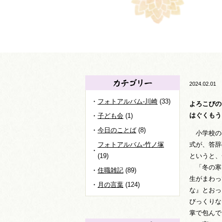
2024.02.01
フォトアルバム-川崎
(33)
よろこびの
はぐくもう
子ども会
(1)
今日のことば
(8)
小学校の
フォトアルバム-竹ノ塚
式が、答辞
(19)
というと、
「冬の寒
住職雑記
(89)
生がまわっ
月の言葉
(124)
な』とおっ
びっくりな
掌で包んで