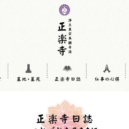
墓苑・合同埋葬墓
納骨壇墓地
納骨堂
動物廟