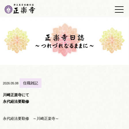
トップ
正楽寺の紹介
浄土真宗について
墓地・墓苑
正楽寺日誌
仏事の心得
住職雑記
2026.05.08
あしあと帳
川崎正楽寺にて
永代経法要勤修
アクセス
永代経法要勤修 ～川崎正楽寺～
お問い合わせ