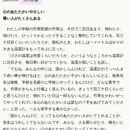
心のあたたかいやさしい
尊い人がたくさんある
わたしの学校の竹箒部屋の竹箒は、今日で二百日あまり、倒れたり、
傾けたり、ひっくりかえったりすることなく整列していてくれる。百三
十日目くらいだったろうか、朝礼のとき、わたしは一メートルばかりの
大きな温度計をもって台上に立った。
「けさの温度は何度くらいだろうか」というようなところから温度計
に注目させ、毎日寒い日がつづくから、温度が低いことを話し、
「でもね、みんなの中には、誰かしらんけれど、温度計のてっぺんま
で赤い棒が伸びるほど、心のあたたかい子がいるらしいんだよ。校長先
生は毎晩、学校を見廻りに学校にやってくるんだけど、どんな夜半で
も、竹箒がきちんと行儀よく並んでいるの。きょうで百三十日くらいだ
と思うんだけど、倒れていた日は一回もないんだよ。竹箒をかわいがっ
てやってくれている心のあたたかい人は誰なの？手をあげてみてくださ
い」と言った。一人も挙手する者がなかった。
「誰かしらんけど、とっても心のあたたかい人がいてくれることが、
先生はうれしくてならないんです。みんな、人を困らせたり、物をいじ
めたりなんかしない、心のあたたかい子になってくださいね」