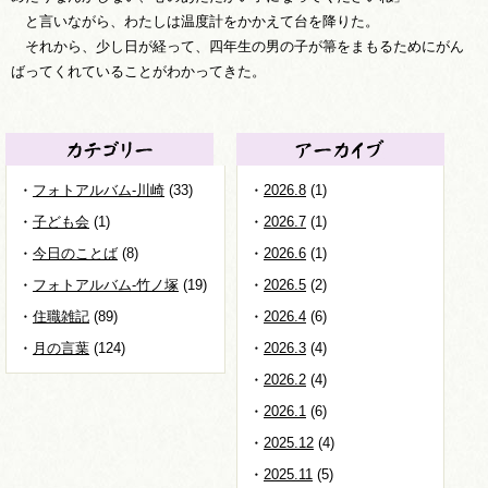
と言いながら、わたしは温度計をかかえて台を降りた。
それから、少し日が経って、四年生の男の子が箒をまもるためにがん
ばってくれていることがわかってきた。
フォトアルバム-川崎
(33)
2026.8
(1)
子ども会
(1)
2026.7
(1)
今日のことば
(8)
2026.6
(1)
フォトアルバム-竹ノ塚
(19)
2026.5
(2)
住職雑記
(89)
2026.4
(6)
月の言葉
(124)
2026.3
(4)
2026.2
(4)
2026.1
(6)
2025.12
(4)
2025.11
(5)