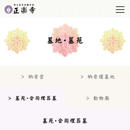
トップ
正楽寺の紹介
浄土真宗について
墓地・墓苑
正楽寺日誌
仏事の心得
あしあと帳
アクセス
お問い合わせ