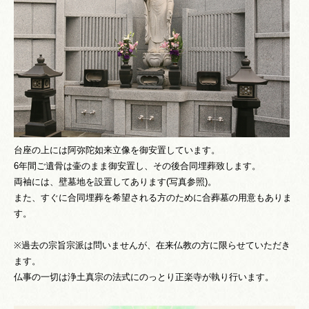
台座の上には阿弥陀如来立像を御安置しています。
6年間ご遺骨は壷のまま御安置し、その後合同埋葬致します。
両袖には、壁墓地を設置してあります(写真参照)。
また、すぐに合同埋葬を希望される方のために合葬墓の用意もありま
す。
※過去の宗旨宗派は問いませんが、在来仏教の方に限らせていただき
ます。
仏事の一切は浄土真宗の法式にのっとり正楽寺が執り行います。