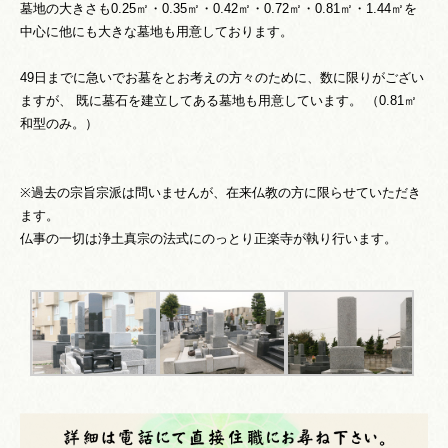
墓地の大きさも0.25㎡・0.35㎡・0.42㎡・0.72㎡・0.81㎡・1.44㎡を
中心に他にも大きな墓地も用意しております。
49日までに急いでお墓をとお考えの方々のために、数に限りがござい
ますが、 既に墓石を建立してある墓地も用意しています。 （0.81㎡
和型のみ。）
※過去の宗旨宗派は問いませんが、在来仏教の方に限らせていただき
ます。
仏事の一切は浄土真宗の法式にのっとり正楽寺が執り行います。