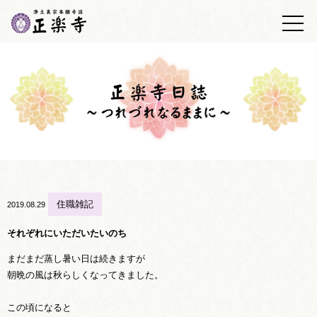
トップ
正楽寺の紹介
浄土真宗について
墓地・墓苑
正楽寺日誌
仏事の心得
住職雑記
2019.08.29
あしあと帳
それぞれにいただいたいのち
まだまだ蒸し暑い日は続きますが
アクセス
朝晩の風は秋らしくなってきました。
お問い合わせ
この頃になると