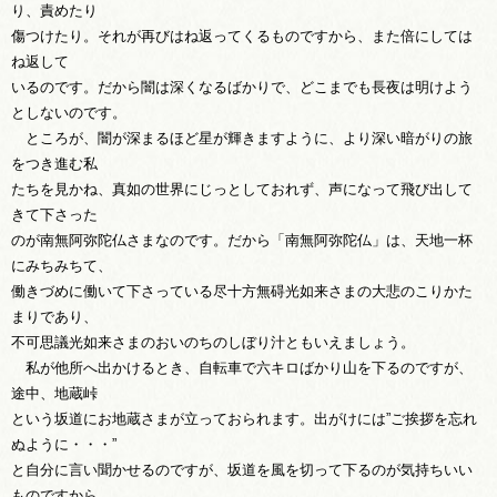
り、責めたり
傷つけたり。それが再びはね返ってくるものですから、また倍にしては
ね返して
いるのです。だから闇は深くなるばかりで、どこまでも長夜は明けよう
としないのです。
ところが、闇が深まるほど星が輝きますように、より深い暗がりの旅
をつき進む私
たちを見かね、真如の世界にじっとしておれず、声になって飛び出して
きて下さった
のが南無阿弥陀仏さまなのです。だから「南無阿弥陀仏」は、天地一杯
にみちみちて、
働きづめに働いて下さっている尽十方無碍光如来さまの大悲のこりかた
まりであり、
不可思議光如来さまのおいのちのしぼり汁ともいえましょう。
私が他所へ出かけるとき、自転車で六キロばかり山を下るのですが、
途中、地蔵峠
という坂道にお地蔵さまが立っておられます。出がけには”ご挨拶を忘れ
ぬように・・・”
と自分に言い聞かせるのですが、坂道を風を切って下るのが気持ちいい
ものですから、