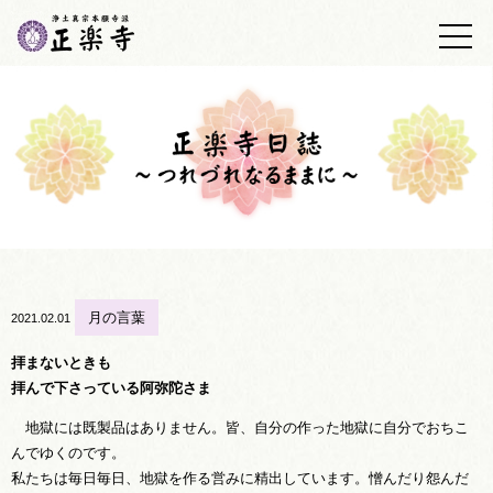
トップ
正楽寺の紹介
浄土真宗について
墓地・墓苑
正楽寺日誌
仏事の心得
月の言葉
2021.02.01
あしあと帳
拝まないときも
拝んで下さっている阿弥陀さま
アクセス
地獄には既製品はありません。皆、自分の作った地獄に自分でおちこ
んでゆくのです。
お問い合わせ
私たちは毎日毎日、地獄を作る営みに精出しています。憎んだり怨んだ