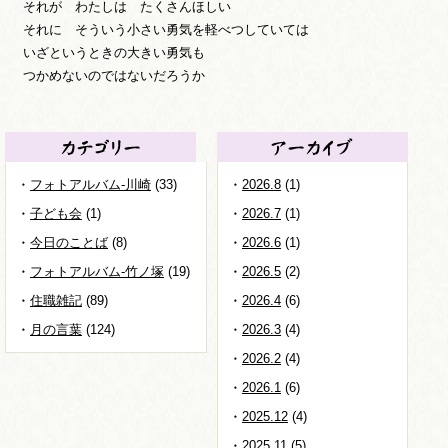
それが わたしは たくさんほしい
それに そういう小さい勇気を軽べつしていては
いざというときの大きい勇気も
つかめないのではないだろうか
フォトアルバム-川崎
(33)
2026.8
(1)
子ども会
(1)
2026.7
(1)
今日のことば
(8)
2026.6
(1)
フォトアルバム-竹ノ塚
(19)
2026.5
(2)
住職雑記
(89)
2026.4
(6)
月の言葉
(124)
2026.3
(4)
2026.2
(4)
2026.1
(6)
2025.12
(4)
2025.11
(5)