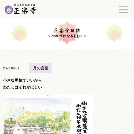
トップ
正楽寺の紹介
浄土真宗について
墓地・墓苑
正楽寺日誌
月の言葉
2023.06.01
小さな勇気でいいから
仏事の心得
わたしはそれがほしい
あしあと帳
アクセス
お問い合わせ