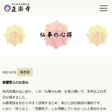
トップ
正楽寺の紹介
浄土真宗について
墓地・墓苑
正楽寺日誌
仏事の心得
報恩講
2022.10.23
あしあと帳
親鸞聖人のお念仏
先代住職がはじめた、この「仏事の心得」を受け継いで、五年以上の月
アクセス
日が過ぎました。
仏教用語を分かりやすく説明するため、未だに試行錯誤の連続です。
お問い合わせ
いかに「何となく」「雰囲気で」しか理解していなかったと気付かされ