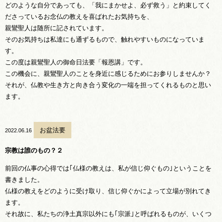
どのような自分であっても、「我にまかせよ、必ず救う」と約束してく
ださっているお念仏の教えを喜ばれたお気持ちを、
親鸞聖人は随所に記されています。
そのお気持ちは私達にも通ずるもので、触れやすいものになっていま
す。
この度は親鸞聖人の御命日法要「報恩講」です。
この機会に、親鸞聖人のことを身近に感じるためにお参りしませんか？
それが、仏教や生き方と向き合う変化の一端を担ってくれるものと思い
ます。
お盆法要
2022.06.16
宗教は誰のもの？２
前回の仏事の心得では｢仏様の教えは、私が信じ仰ぐもの｣ということを
書きました。
仏様の教えをどのように受け取り、信じ仰ぐかによって立場が別れてき
ます。
それ故に、私たちの浄土真宗以外にも｢宗派｣と呼ばれるものが、いくつ