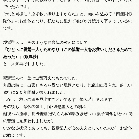
でいたのです。
それと同様に「必ず救い摂りますからね」と、願いを込めて「南無阿弥
陀仏」のお念仏となり、私たちに絶えず喚びかけ続けて下さっているの
です。
親鸞聖人は、そのようなお念仏の教えについて
「ひとへに親鸞一人がためなり（この親鸞一人をお救いくださるためで
あった）」(歎異抄)
と、大変喜ばれました。
親鸞聖人の一生は波乱万丈なものでした。
九歳の時に、出家せざるを得ない境遇となり、比叡山に登られ、厳しい
修行に２０年間耐え抜かれました。
しかし、救いの道を見出すことができず、悩み苦しまれます。
その後も、念仏の弾圧、師･法然聖人との別れ、
越後への流罪、長男善鸞(ぜんらん)の義絶(ぎぜつ)（親子関係を絶つ）等
の苦難に見舞われましたが、
いかなる状況であっても、親鸞聖人が心の支えとしていたのが、お念仏
の教えです。