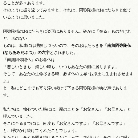
ることが多々あります。
そのように振り返ってみますと、それは、阿弥陀様のおはたらきと似て
いるように思いました。
阿弥陀様のおはたらきに姿形はありません。確かに「在る」ものだけれ
ど、形のない
ものは、私達には理解しづらいので、そのおはたらきを「
南無
阿弥陀仏
(なもあみだぶつ)
」の六字
とされました。
「南無阿弥陀仏」のお念仏は
「悲しいときも、嬉しい時も、いつもあなたの側に居りますよ。
そして、あなたの生命尽きる時、必ず仏の世界･お浄土に生まれさせます
よ」
と、私にどこまでも寄り添い続けて下さる阿弥陀様の喚び声でありま
す。
私たちは、物心ついた時には、親のことを「お父さん」「お母さん」と
呼んでいました。
そこに至るまでには、何度も「お父さんですよ」「お母さんですよ」
と、呼びかけ続けてくれたことでしょう。
私たちは、それを聞き続けることによって、気付けば、そのように呼ん