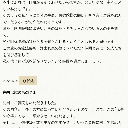
本来であれば、日頃からそうありたいのですが、悲しいかな、中々出来
ない私たちです。
そのような私たちに自分の生命、阿弥陀様の願いと向き合うご縁を結ん
でくださるのが先立たれた方々です。
また、阿弥陀様に出遇い、そのはたらきをよろこんでいる人の姿を通し
て、
私が阿弥陀様のはたらきを知らされるということもあると思います。
この度のお盆法要も、浄土真宗の教えをいただく仲間と共に、先人たち
を偲び感謝して、
私が信じ仰ぐ話を聞かせていただく時間を過ごしましょう。
永代経
2022.05.03
宗教は誰のもの？１
先日、ご質問をいただきました。
その内容が、多くの方に知っていただきたいものでしたので、この｢仏事
の心得」でも、ご紹介させていただきます。
それは、「信仰は何故大事なのですか？」というご質問に対してお話を