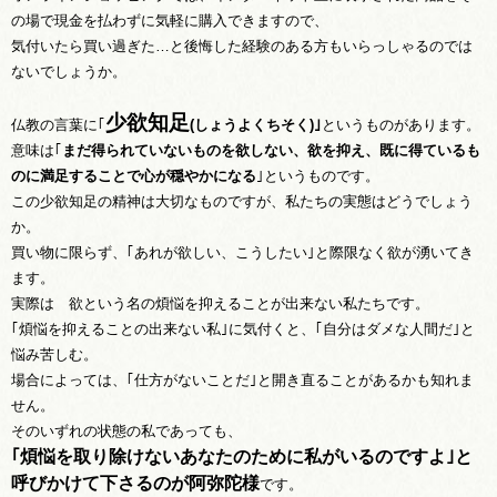
の場で現金を払わずに気軽に購入できますので、
気付いたら買い過ぎた…と後悔した経験のある方もいらっしゃるのでは
ないでしょうか。
少欲
知
足
仏教の言葉に｢
(しょうよくちそく)
｣
というものがあります。
意味は｢
まだ得られていないものを欲しない、欲を抑え、既に得ているも
のに満足することで心が穏やかになる
｣というものです。
この少欲知足の精神は大切なものですが、私たちの実態はどうでしょう
か。
買い物に限らず、｢あれが欲しい、こうしたい｣と際限なく欲が湧いてき
ます。
実際は 欲という名の煩悩を抑えることが出来ない私たちです。
｢煩悩を抑えることの出来ない私｣に気付くと、｢自分はダメな人間だ｣と
悩み苦しむ。
場合によっては、｢仕方がないことだ｣と開き直ることがあるかも知れま
せん。
そのいずれの状態の私であっても、
｢煩悩を取り除けないあなたのために私がいるのですよ｣と
呼びかけて下さるのが阿弥陀様
です。