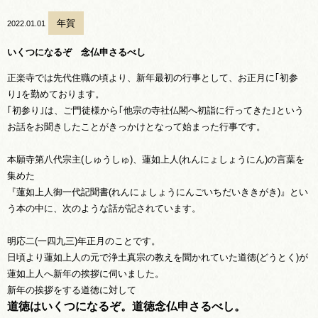
年賀
2022.01.01
いくつになるぞ 念仏申さるべし
正楽寺では先代住職の頃より、新年最初の行事として、お正月に｢初参
り｣を勤めております。
｢初参り｣は、ご門徒様から｢他宗の寺社仏閣へ初詣に行ってきた｣という
お話をお聞きしたことがきっかけとなって始まった行事です。
本願寺第八代宗主(しゅうしゅ)、蓮如上人(れんにょしょうにん)の言葉を
集めた
『蓮如上人御一代記聞書(れんにょしょうにんごいちだいききがき)』とい
う本の中に、次のような話が記されています。
明応二(一四九三)年正月のことです。
日頃より蓮如上人の元で浄土真宗の教えを聞かれていた道徳(どうとく)が
蓮如上人へ新年の挨拶に伺いました。
新年の挨拶をする道徳に対して
道徳
はいくつになるぞ。道徳
念仏申さるべし。