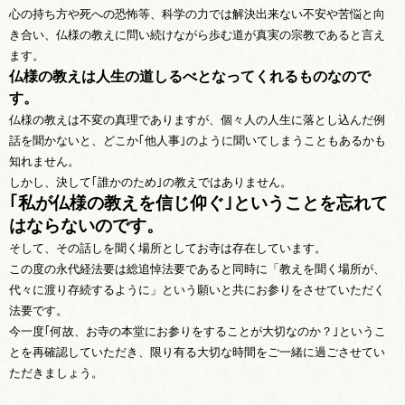
心の持ち方や死への恐怖等、科学の力では解決出来ない不安や苦悩と向
き合い、仏様の教えに問い続けながら歩む道が真実の宗教であると言え
ます。
仏様の教えは人生の道しるべとなってくれるものなので
す。
仏様の教えは不変の真理でありますが、個々人の人生に落とし込んだ例
話を聞かないと、どこか｢他人事｣のように聞いてしまうこともあるかも
知れません。
しかし、決して｢誰かのため｣の教えではありません。
｢私が仏様の教えを信じ仰ぐ｣ということを忘れて
はならないのです。
そして、その話しを聞く場所としてお寺は存在しています。
この度の永代経法要は総追悼法要であると同時に「教えを聞く場所が、
代々に渡り存続するように」という願いと共にお参りをさせていただく
法要です。
今一度｢何故、お寺の本堂にお参りをすることが大切なのか？｣というこ
とを再確認していただき、限り有る大切な時間をご一緒に過ごさせてい
ただきましょう。