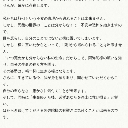
せんが、確かに存在します。
私たちは｢死｣という不変の真理から逃れることは出来ません。
しかし、死後の世界の ことは分からなくて、不安や恐怖を抱きますの
で、
目を反らし、自分のことではないと横に置いてしまいます。
しかし、横に置いたからといって、｢死｣から逃れられることは出来ませ
ん。
「いつ死ぬかも分からない私の生命」だからこそ、阿弥陀様の願いを知
り、自分の生命の在り方を問う。
その姿勢は、精一杯に生きる糧となります。
さらに、生きている今、我が身を振り返り、聞かせていただくからこ
そ、
自分の至らなさ、愚かさに気付くことが出来ます。
そして、同時に「生命終えた後、必ずあなたを浄土に救い摂る」と誓
い、
はたらき続けてくださる阿弥陀様の有難さに気付くことが出来るので
す。