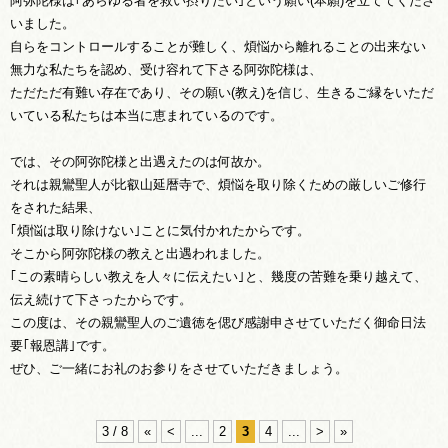
阿弥陀様は｢あらゆる者を救い摂りたい｣という願い(本願)を立ててくださ
いました。
自らをコントロールすることが難しく、煩悩から離れることの出来ない
無力な私たちを認め、受け容れて下さる阿弥陀様は、
ただただ有難い存在であり、その願い(教え)を信じ、生きるご縁をいただ
いている私たちは本当に恵まれているのです。
では、その阿弥陀様と出遇えたのは何故か。
それは親鸞聖人が比叡山延暦寺で、煩悩を取り除くための厳しいご修行
をされた結果、
｢煩悩は取り除けない｣ことに気付かれたからです。
そこから阿弥陀様の教えと出遇われました。
｢この素晴らしい教えを人々に伝えたい｣と、幾度の苦難を乗り越えて、
伝え続けて下さったからです。
この度は、その親鸞聖人のご遺徳を偲び感謝申させていただく御命日法
要｢報恩講｣です。
ぜひ、ご一緒にお礼のお参りをさせていただきましょう。
3 / 8
«
<
...
2
3
4
...
>
»