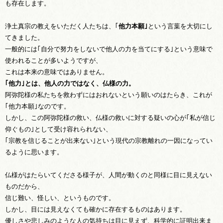
も存在します。
浄土真宗の教えをいただく人たちは、｢
他力本願｣
という言葉を大切にし
てきました。
一般的には｢自分で努力をしないで他人の力を当てにする｣という意味で
使われることが多いようですが、
これは本来の意味ではありません。
｢他力｣とは、他人の力ではなく、仏様の力。
阿弥陀様の私たちを救わずにはおれないという願いのはたらき、これが
｢他力本願｣なのです。
しかし、この阿弥陀様の救い、仏様の救いに対する疑いの心が｢私が信じ
仰ぐもの｣として受け容れられない、
｢宗教を信じることが出来ない｣という現代の宗教離れの一因になってい
るように思います。
仏様がはたらいてくださる様子が、人間が動くのと同様に目に見えない
ものだから、
信じ難い、怪しい、というものです。
しかし、目には見えなくても確かに存在するものはあります。
優しさや悲しみのような人の気持ちは目に見えず、科学的に証明出来ま