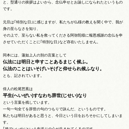
と、型通りの挨拶はよいから、念仏申せとお諭しになられたというもの
です。
元旦は｢特別な日｣に感じますが、私たちが仏様の教えを聞く中で、我が
身の至らなさを知り、
その上で、至らない私を救ってくださる阿弥陀様に報恩感謝の念仏を申
させていただくことに｢特別な日｣など存在いたしません。
同本には、蓮如上人の別の言葉として
仏法には明日と申すことあるまじく候ふ。
仏法のことはいそげいそげと仰せられ候ふなり。
とも、記されています。
俳人の松尾芭蕉は
平生(へいぜい)
すなわち辞世(じせい)
なり
という言葉を残しています。
一句一句全てを辞世の句のつもりで詠んだ、というものです。
私たちは明日があると思うと、今日という日をおろそかにしてしまいま
す。
｢後でいいや｣という先送りの心が生まれてくるのです。