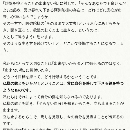
｢煩悩を抑えることの出来ない私｣に対して、｢そんなあなたでも良いんだ
よ｣と認め、受け容れて下さる阿弥陀様の存在は、どれほどに安心が出
来、心強いものでしょうか。
その一方で、阿弥陀様の｢そのままで大丈夫｣というお心にあぐらをか
き、開き直って、欲望の赴くままに生きる、というのは、
人として違うように思います。
そのような生き方を続けていくと、どこかで後悔することになるでしょ
う。
私たちにとって大切なことは｢出来ないからダメ｣で終わるのではなく、
｢出来ない私｣に気付いた今、
どういう目標を持って、どう行動するかということです。
仏様の教えをいただくということは、常に自分を映して下さる鏡を持つ
ようなものです。
私たちはそれによって自分の姿を知らされるのであります。
仏様の教えを聞き、｢至らない自分｣を知るからこそ、立ち止まることが
出来ます。
立ち止まるからこそ、周りを見渡し、今の自分を見直すことが出来るの
です。