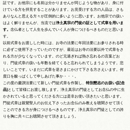
証です。お他宗にも名前は分かりませんが同じような物があり、身に付
けている方を拝見することがあります。お見受けする方の人品は、さも
ありなんと思える方々が圧倒的に多いように思います。お他宗での扱い
はよく解りませんが、当流では
浄土真宗の門徒の証として式章を用いま
す。
念仏者として人生を歩んでいく人が身につけるべきものだと思いま
す。
以前式章をお渡しした時には、お寺の法要に年回法要にお参りされる時
に必ずご使用下さっていたのですが、最近はお寺の法要以外で式章をさ
れる方が少なくなっています。のど元過ぎれば熱さ忘れるの言葉どお
り、門徒式章の扱いも年数を経てくると忘れられてしまうようです。悲
しいことです。いまだに式章を逆さまにかけて下さる方さえいます。何
度口を酸っぱくして申しあげた事か・・・。
この度の慶讃法要にて新しい門徒式章を作製し、
特別懇志のお扱い(記念
品)
として皆様にお渡し致します。浄土真宗の門徒としてお念仏の中に生
かされていると思ってくださる方には是非お使い頂きたいと思います。
門徒式章は親鸞聖人のお伝え下さったお念仏のみ教えを聴聞させて頂く
ことのできる方が身につけるべきものです。浄土真宗の門徒としての誇
りを胸に共々にお聴聞させて頂きましょう。