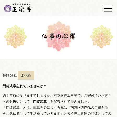
トップ
正楽寺の紹介
浄土真宗について
墓地・墓苑
正楽寺日誌
仏事の心得
永代経
2013.04.11
あしあと帳
門徒式章忘れていませんか？
約十年前になりますでしょうか、本堂耐震工事等で、ご寄付頂いた方々
アクセス
へのお扱いとして
「門徒式章」
を配布させて頂きました。
「門徒式章」とは、式章を身につける私は「南無阿弥陀仏のご縁を頂
お問い合わせ
き、念仏者として生活をしていきます」と云う浄土真宗の門徒としての