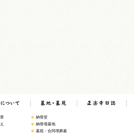
章
納骨堂
え
納骨壇墓地
墓苑・合同埋葬墓