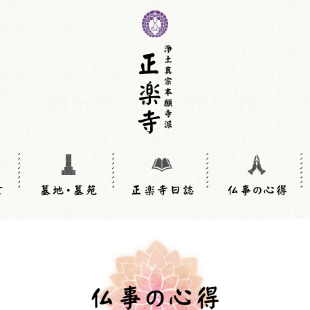
墓苑・合同埋葬墓
納骨壇墓地
納骨堂
動物廟