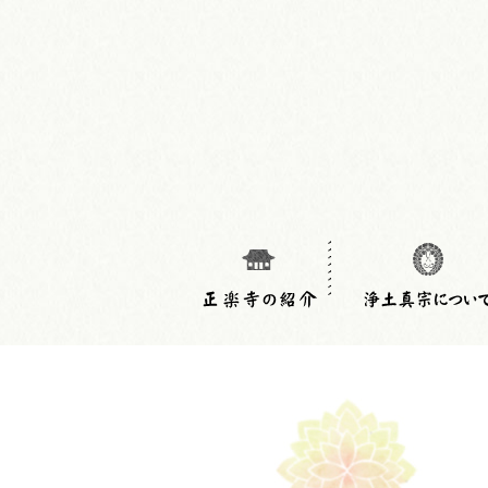
正楽寺について
概要・アクセス
行事のご案内
リンク集
浄土真宗の教章
親鸞聖人の教え
ご消息