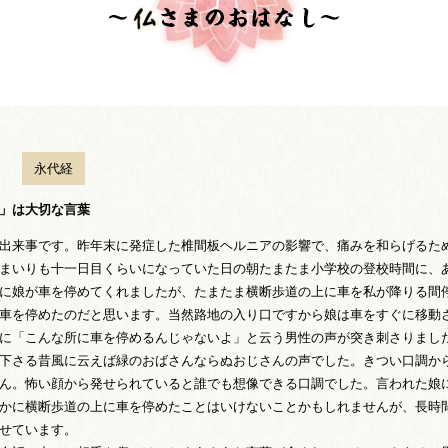
永代経
」は大切な言葉
出来事です。昨年末に発症した椎間板ヘルニアの影響で、痛みを和らげるた
まいりも十一日目くらいになっていた日の朝たまたま小学校の登校時間に、
に娘が車を停めてくれましたが、たまたま横断歩道の上に車を私が降りる間
車を停めたのだと思います。当然路地の入り口ですから娘は車をすぐに移動
に「こんな所に車を停めるんじゃないよ」と云う男性の声が突き刺さりまし
下さる昔風に云えば緑のおばさんならぬおじさんの声でした。きつい口調か
ん。怖い顔から発せられていると誰でも想像できる口調でした。言われた娘
かに横断歩道の上に車を停めたことはいけないことかもしれませんが、長時
せています。