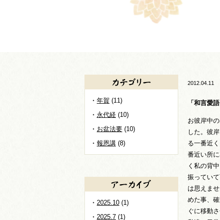
2012.04.11
年賀
(11)
「和言愛語
永代経
(10)
お彼岸中の
お盆法要
(10)
した。彼岸
報恩講
(8)
る一番近く
番近い所に
く私の背中
振っていて
は思えませ
めた事、確
2025.10
(1)
ぐに移動さ
2025.7
(1)