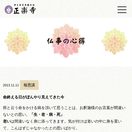
トップ
正楽寺の紹介
浄土真宗について
墓地・墓苑
正楽寺日誌
仏事の心得
報恩講
2013.11.11
あしあと帳
命終える日がぼんやり見えてきた今
癌と云う命をかける病を頂いて思うことは、お釈迦様のお言葉が間違い
アクセス
ないとの思い。
「生・老・病・死」
老い
は間違いなく身に添ってきます。気が付けば老いの中に身を置い
お問い合わせ
て、こんはずじゃなかったとの思いばかり。