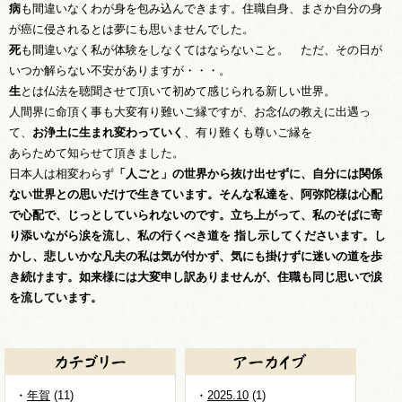
病
も間違いなくわが身を包み込んできます。住職自身、まさか自分の身
が癌に侵されるとは夢にも思いませんでした。
死
も間違いなく私が体験をしなくてはならないこと。 ただ、その日が
いつか解らない不安がありますが・・・。
生
とは仏法を聴聞させて頂いて初めて感じられる新しい世界。
人間界に命頂く事も大変有り難いご縁ですが、お念仏の教えに出遇っ
て、
お浄土に生まれ変わっていく
、有り難くも尊いご縁を
あらためて知らせて頂きました。
日本人は相変わらず
「人ごと」
の世界から抜け出せずに、自分には関係
ない世界との思いだけで生きています。そんな私達を、阿弥陀様は心配
で心配で、じっとしていられないのです。立ち上がって、私のそばに寄
り添いながら涙を流し、私の行くべき道を 指し示してくださいます。し
かし、悲しいかな凡夫の私は気が付かず、気にも掛けずに迷いの道を歩
き続けます。如来様には大変申し訳ありませんが、住職も同じ思いで涙
を流しています。
年賀
(11)
2025.10
(1)