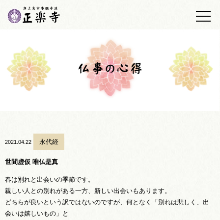
トップ
正楽寺の紹介
浄土真宗について
墓地・墓苑
正楽寺日誌
仏事の心得
永代経
2021.04.22
あしあと帳
世間虚仮 唯仏是真
春は別れと出会いの季節です。
アクセス
親しい人との別れがある一方、新しい出会いもあります。
どちらが良いという訳ではないのですが、何となく「別れは悲しく、出
お問い合わせ
会いは嬉しいもの」と