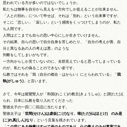
思われている方が多いのではないでしょうか。
私たちは物事を自分から見える一方向でしか捉えることが出来ません。
「人との別れ」について申せば、それは「別れ」という出来事ですが、
そこに「悲しい」「寂しい」という感情をくっつけてしまうのが、私た
ち人間です。
人間はどこまでも自らの思い中心にしか生きていけません。
その結果、自らの思いで自分自身を苦しめたり、「自分の考えが善、自
分と異なるあの人の考えは悪」のような
判断をしてしまいがちです。
一方向からしか見ていないのに、全部見えていると思ってしまっている
のが、私たちの偽ることのできない姿です。
仏教ではそれを「我（自分の都合・はからい）にとらわれている」「
我
執(がしゅう)
」と言います。
さて、今年は親鸞聖人が「和国(わこく)の教主(きょうしゅ)」と讃(たた)え
られ、日本に仏教を取り入れてくださった
聖徳太子の一四〇〇回忌に当たります。
聖徳太子は「
世間(せけん)は虚仮(こけ)なり、唯(ただ)仏(ほとけ) のみ是
(こ)れ真(しん)なり
」という言葉を残されています。
「
この世にある物事はすべて仮のものであり、仏の教えのみが真実であ