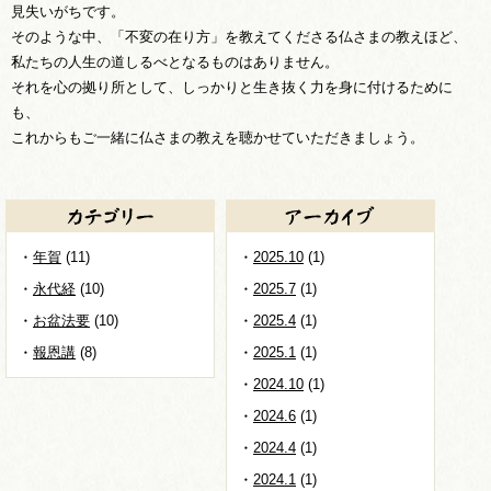
見失いがちです。
そのような中、「不変の在り方」を教えてくださる仏さまの教えほど、
私たちの人生の道しるべとなるものはありません。
それを心の拠り所として、しっかりと生き抜く力を身に付けるために
も、
これからもご一緒に仏さまの教えを聴かせていただきましょう。
年賀
(11)
2025.10
(1)
永代経
(10)
2025.7
(1)
お盆法要
(10)
2025.4
(1)
報恩講
(8)
2025.1
(1)
2024.10
(1)
2024.6
(1)
2024.4
(1)
2024.1
(1)