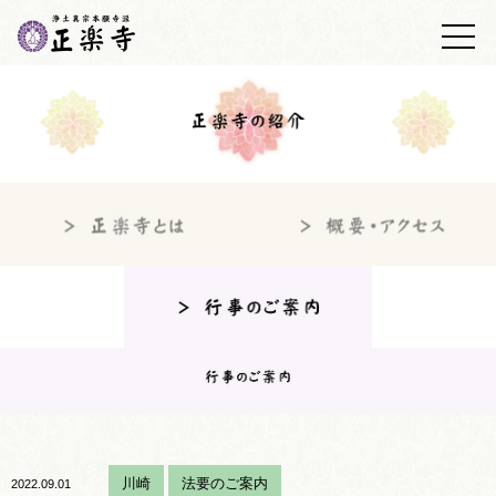
トップ
正楽寺の紹介
浄土真宗について
墓地・墓苑
正楽寺日誌
仏事の心得
あしあと帳
アクセス
お問い合わせ
川崎
法要のご案内
2022.09.01